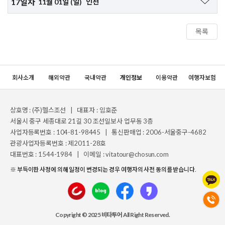
17일차
11월 01일 (일)
인천
조식: 선상식, 중식: 선상식, 석식: 선상식
러윅을 따라 드라이브를 즐기고 말 농장도 방문합니다.
헤이그(덴하그)로 이동
- R&B 클래식 음악 공연, 밴드 공연 등 다양한 공연 및 쇼 관람
16:40 인천공항 도착
17:00 크루즈 출항
- 헬스클럽, 카지노, 쇼핑센터, 라운지 등 선내 시설 이용
홀랜드 아메리카 크루즈 니우 스타텐담호
목록
▶마우리하위스 미술관
17:00 크루즈 출항
네덜란드 헤이그에 위치한 왕립 미술관으로, 렘브란트, 베르메르, 반다
조식: 선상식, 중식: 선상식, 석식: 선상식
이크 등 네덜란드 황금시대 화가들의 명작을 소장하고 있습니다.
조식: 선상식, 중식: 선상식, 석식: 선상식
조식: 선상식, 중식: 선상식, 석식: 선상식
세계적인 명작 '진주 귀걸이를 한 소녀'도 전시하고 있습니다.
홀랜드 아메리카 크루즈 니우 스타텐담호
회사소개
해외약관
국내약관
개인정보
이용약관
여행자보험
홀랜드 아메리카 크루즈 니우 스타텐담호
홀랜드 아메리카 크루즈 니우 스타텐담호
▶이준 열사 박물관
대한제국 고종 황제의 특사로 파견된 이준 열사가 순국한 장소를 기념
상호명 : (주)헬스조선 | 대표자 : 임호준
하기 위해 세워진 곳입니다.
서울시 중구 세종대로 21길 30 조선일보사 업무동 3층
사업자등록번호 : 104-81-98445 | 통신판매업 : 2006-서울중구-4682
석식 후 공항으로 이동
관광사업자등록번호 : 제2011-28호
대표번호 : 1544-1984 | 이메일 : vitatour@chosun.com
21:20 암스테르담 출발 (KE926 / 비행시간 12시간 20분)
※ 부득이한 사정에 의해 일정이 변경되는 경우 여행자의 사전 동의를 받습니다.
조식: 선상식, 중식: 현지식, 석식: 한식
기내숙박
Copyright © 2025 비타투어 All Right Reserved.