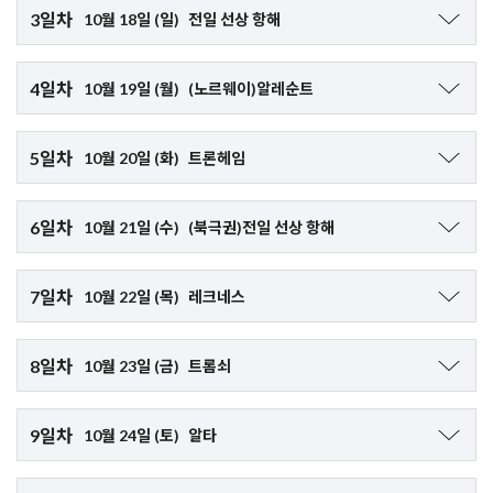
3일차
10월 18일 (일)
전일 선상 항해
▶국립미술관 관람
**전일 선상 항해**
내셔널 지오그래픽이 선정한 세계 10대 미술관이자 네덜란드를 대표
4일차
10월 19일 (월)
(노르웨이)알레순트
크루즈가 다음 목적지를 향해 하루 종일 이동하는 기간으로, 선내에서
하는 미술관으로 약 5,000점의 작품을 소지하고 있습니다.
다양한 이벤트와 공연 등이 진행됩니다.
10:00 노르웨이 알레순트(Alesund) 도착
전일해상 동안 여유롭게 크루즈를 즐겨보세요!
로테르담으로 이동
5일차
10월 20일 (화)
트론헤임
▶선사 기항지 관광 (불포함)
- R&B 클래식 음악 공연, 밴드 공연 등 다양한 공연 및 쇼 관람
13:00 크루즈 승선
11:00 트론헤임(Trondheim) 도착
1. 알레순트 시내 탐방 (약 $140)
- 헬스클럽, 카지노, 쇼핑센터, 라운지 등 선내 시설 이용
6일차
15:00 크루즈 출항
10월 21일 (수)
(북극권)전일 선상 항해
알레순트 노르웨이 서부 해안에 위치한 항구 도시이며 1904년 대화재
▶선사 기항지 관광 (불포함)
로 인해 대부분의 도시가 소실되었으나, 약 3년에 걸쳐 아르누보 양식
조식: 호텔식, 중식: 선상식, 석식: 선상식
▶북극권 전일 선상 항해
1. 트론헤임 시내 관광 (약 $150)
으로 재건되었습니다.
7일차
10월 22일 (목)
레크네스
북극권은 지구 최북단 위도선으로 북극해, 북극점, 알래스카, 캐나다,
조식: 선상식, 중식: 선상식, 석식: 선상식
트론헤임 광장, 니다로스 성당, 민속 박물관 등 트론헤임 시내를 구경
2. 기스케 섬 & 고도이 섬 투어 (약 $155)
홀랜드 아메리카 크루즈 니우 스타텐담호
러시아, 그리고 노르웨이, 핀란드, 그린란드를 포함한 북유럽 국가들의
합니다.
섬과 본토를 연결하는 세계에서 가장 긴 해저터널을 통과하여 기스케
07:00 레크네스(Leknes) 도착
최북단 지역을 둘러싸고 있습니다. 뾰족하게 솟은 빙하, 눈 덮인 툰드
홀랜드 아메리카 크루즈 니우 스타텐담호
2. 트론헤임 과거와 현대 산책 (약 $50)
8일차
섬과 고도이 섬을 구경합니다.
10월 23일 (금)
트롬쇠
라, 떠다니는 얼음 조각들로 가득한 바다를 보실 수 있습니다.
노르웨이에서 가장 오래된 도시인 트론헤임의 구시가지와 현대 건축
▶선사 기항지 관광 (불포함)
"한밤중의 태양의 땅"이라고 불리는 북극은 여름이 되면 해가 하루 종
물들이 줄지어 있는 시내를 방문합니다.
10:00 트롬쇠(Tromso) 도착
1. 로포텐 제도 투어 (약 $270)
일 지지 않는 백야 현상이 나타납니다. 짧은 여름철 동안 얼음이 녹고,
9일차
3. 트론헤임 문화 탐방 (약 $160)
10월 24일 (토)
알타
로포텐 제도는 북극권 북쪽에 위치한 독특한 자연 경관으로 유명한 섬
21:00 크루즈 출항
야생화가 만발하며, 동물들이 겨울잠에서 깨어나 새끼를 키우는 등 자
노르웨이 유일의 악기 박물관인 링베 박물관, 오래된 나무와 식물이 많
▶선사 기항지 관광 (불포함)
군도입니다. 드라마틱한 산과 절벽, 녹빛 지붕의 목조 가옥, 아름다운
연의 경이로운 광경이 펼쳐집니다. 반대로 겨울이 되면 해가 거의 떠오
08:00 알타(Alta) 도착
은 식물원, 12세기에 지어진 고딕 양식의 건축물인 니다로스 성당 등
1. 트롬쇠 관광 (약 $170)