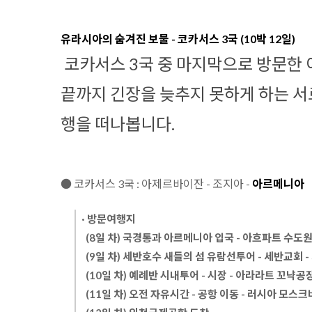
유라시아의 숨겨진 보물 - 코카서스 3국 (10박 12일)
코카서스 3국 중 마지막으로 방문한 
끝까지 긴장을 늦추지 못하게 하는 서
행을 떠나봅니다.
● 코카서스 3국 : 아제르바이잔 - 조지아 -
아르메니아
· 방문여행지
  (8일 차) 국경통과 아르메니아 입국 - 아흐파트 수도원 
  (9일 차) 세반호수 새들의 섬 유람선투어 - 세반교회
  (10일 차) 예례반 시내투어 - 시장 - 아라라트 꼬냑공장
  (11일 차) 오전 자유시간 - 공항 이동 - 러시아 모스크바 공항 도착 
