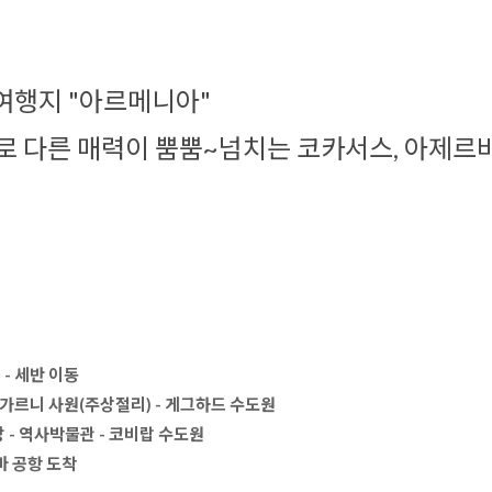
여행지 "아르메니아"
로 다른 매력이 뿜뿜~넘치는 코카서스, 아제르바
- 세반 이동 
 - 가르니 사원(주상절리) - 게그하드 수도원
 - 역사박물관 - 코비랍 수도원 
