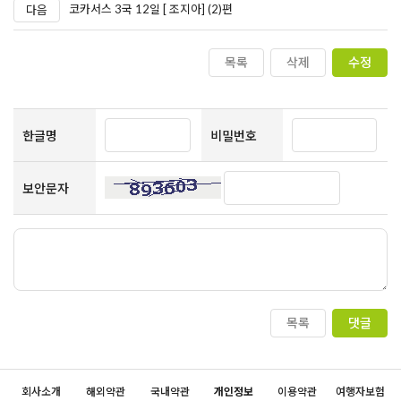
코카서스 3국 12일 [ 조지아] (2)편
다음
목록
삭제
수정
한글명
비밀번호
보안문자
목록
댓글
회사소개
해외약관
국내약관
개인정보
이용약관
여행자보험