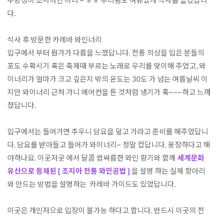
주방장이 조지아인 이니 ~ ㅎㅎ 우리팀도 여유있게 식사를 즐겼답니
다.

식사 후 방문한 카레바 와인너리

입구에서 부터 뭔가가 다름을 느꼈답니다. 전통 의상을 입은 분들의 
포도 수확시기 혹은 축제때 부르는 노래로 우리를 맞이해 주었고, 와
이너리가 얼마가 크고 깊은지 밖의 온도는 30도 가 넘는 여름날씨 이
지만 와이너리 근처 가니 에어컨을 튼 것처럼 냉기가 훅~~~하고 느껴
졌답니다.

입구에서는 들어가면 추우니 담요을 덮고 가라고 준비를 해주었답니
다. 담요를 받아들고 들어가 와이너리~ 정말 컸답니다. 웅장하다고 해
야하나요. 이곳저곳 에서 달콤 쌉싸름한 와인 향기와 함께
 세계문화
유산으로 등재된 [ 조지아 전통 와인공법 ]
 을 설명 하는 실제 항아리
와 만드는 방법을 설명하는  카레바 가이드도 있었답니다.

이곳은 개인저으로 입장이 불가능 하다고 합니다. 반드시 이곳의 전