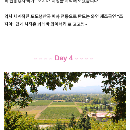
의 신흥강자 국가  "조지아' 여행을 시작해 보겠습니다.

역시 세계적인 포도생산국 이자 전통으로 만드는 와인 제조국인 "조
지아" 답게 시작은 카레바 와이너리 
Day 4
∽ ∽ ∽ 
∽
∽ ∽ ∽ 
∽