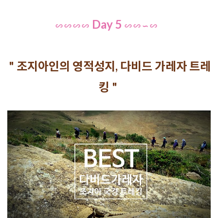
Day 5
∽ ∽ ∽ 
∽
∽ ∽ 
 ∽ 
∽
" 조지아인의 영적성지, 다비드 가레자 트레
킹 " 