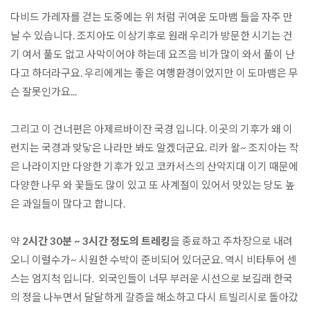
다비드 가레자를 걷는 도중에는 위 처럼 귀여운 도마뱀 들을 자주 만
날 수 있습니다. 조지아도 이상기후로 원래 우리가 방문한 시기는 건
기 여서 풀도 없고 사막이어야 하는데 요즈음 비가 많이 와서 풀이 난
다고 하더라구요. 우리에게는 좋은 여행환경이었지만 이 도마뱀은 무
슨 잘못인가요...

그리고 이 건너편은 아제르바이잔 국경 입니다. 이곳의 기후가 왜 이
런지는 국경과 맞닿은 나라만 봐도 알겠더군요. 리카 왈~ 조지아는 작
은 나라이지만 다양한 기후가 있고 코카서스의 산악지대 이기 때문에 
다양한 나무 와 꽃들도 많이 있고 또 사계절이 있어서 맛있는 당도 높
은 과일들이 많다고 합니다.

약 
2시간 30분 ~ 3시간 정도의 트레킹
을 종료하고 주차장으로 내려
오니 이럴수가~ 시원한 수박이 준비되어 있더군요. 역시 비타투어 센
스는 엄지척 입니다.  외국인들이 너무 부러운 시선으로 보길래 한국
의 정을 나누면서 달달하게 갈증을 해소하고 다시 트빌리시로 돌아갔