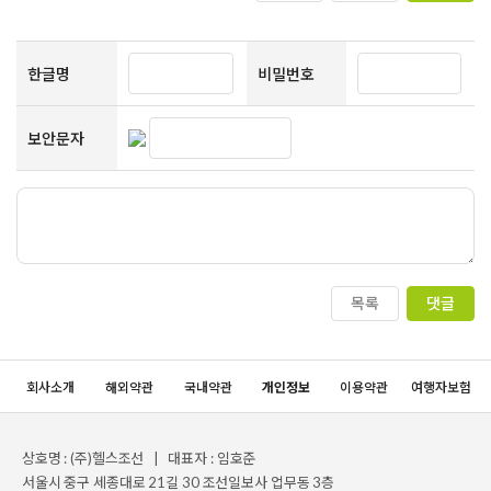
한글명
비밀번호
보안문자
목록
댓글
회사소개
해외약관
국내약관
개인정보
이용약관
여행자보험
상호명 : (주)헬스조선 | 대표자 : 임호준
서울시 중구 세종대로 21길 30 조선일보사 업무동 3층