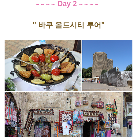
Day 2
∽ ∽ ∽ 
∽
∽ ∽ ∽ 
∽
" 바쿠 올드시티 투어" 