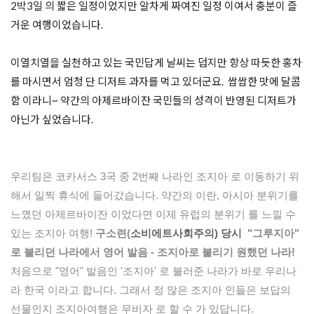
2박3일 의 짧은 일정이었지만 알차게 짜여진 일정 이여서 충분이 즐
거운 여행이었습니다.

이열치열을 실천하고 있는 국민답게 날씨는 덥지만 항상 따듯한 홍차
를 마시면서 엄청 단 디저트 과자를 먹고 있더군요.  쌉쌉한 맛에 달콤
함 이라니~ 약간의 아제르바이잔 국민들의 성격이 반영된 디저트가 
아닌가 싶었습니다.
우리팀은 코카서스 3국 중 2번째 나라인 조지아 로 이동하기 위
해서 일찍 휴식에 들어갔습니다. 약간의 이란, 아시아 분위기를 
느꼈던 아제르바이잔 이었다면 이제 유럽의 분위기 를 느낄 수 
있는 조지아 여행! 
구소련(
소비에트사회주의) 당시
 "그루지아" 
로 불리던 나라에서 영어 발음 - 조지아로 불리기 원했던 나라!  
처음으로 "영어" 발음인 '조지아' 로 불러준 나라가 바로 우리나
라 한국 이라고 합니다. 그래서 정 많은 조지아 인들은 보답의 
선물인지 조지아여행은 무비자 로 할 수 가 있답니다.  
